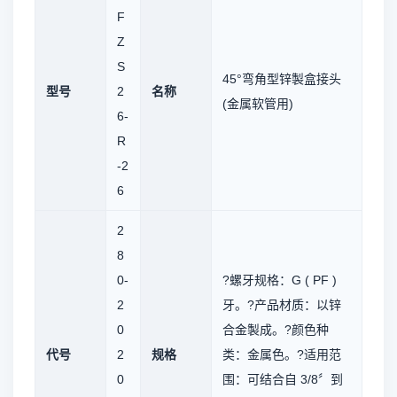
F
Z
S
45°弯角型锌製盒接头
型号
2
名称
(金属软管用)
6-
R
-2
6
2
8
0-
?螺牙规格：G ( PF )
2
牙。?产品材质：以锌
0
合金製成。?颜色种
代号
2
规格
类：金属色。?适用范
0
围：可结合自 3/8〞到