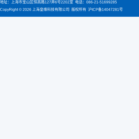
地址：上海市宝山区恒高路127弄6号2202室 电话：086-21-51699285
CopyRight © 2026 上海皇维科技有限公司 版权所有 沪ICP备14047281号