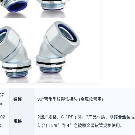
S7
名称
90°弯角型锌製盒接头 (金属软管用)
5
202
?螺牙规格：G ( PF ) 牙。?产品材质：以锌合金
规格
0
结合自 3/8〞到 4〞之被覆金属软管规格使用。