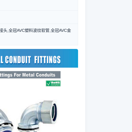
管接头,全冠AVC塑料波纹软管,全冠AVC金