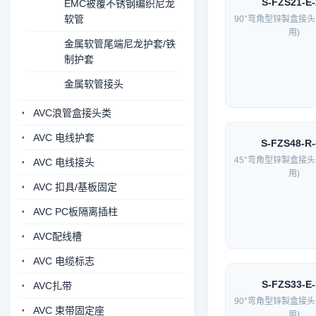
S-FZS21-E-
EMC被覆不锈钢编织尼龙
软管
90°弯角型锌製盒接头
用)
金属软管尾端尼龙护套/铁
制护套
金属软管接头
AVC浪管盒接头类
AVC 电线护套
S-FZS48-R-
45°弯角型锌製盒接头
AVC 电线接头
用)
AVC 扣具/基板固定
AVC PC板隔离插柱
AVC配线槽
AVC 电缆标志
S-FZS33-E-
AVC扎带
90°弯角型锌製盒接头
AVC 束带固定座
用)