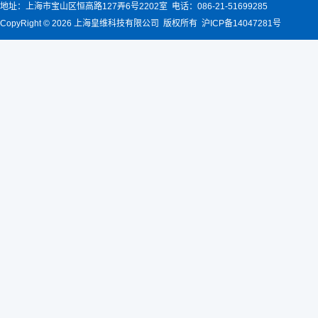
地址：上海市宝山区恒高路127弄6号2202室 电话：086-21-51699285
CopyRight © 2026 上海皇维科技有限公司 版权所有 沪ICP备14047281号