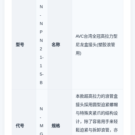
N
-
N
P
AVC台湾全冠高拉力型
N
型号
名称
尼龙盒接头(塑胶浪管
2
用)
1-
1
5-
B
本款超高拉力的浪管盒
接头採用圆型迫紧螺帽
N
与特殊夹紧爪的结构设
-
计，除了容易用手来轻
代号
M
规格
鬆迫紧与拆卸浪管，亦
G