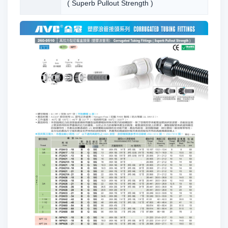
( Superb Pullout Strength )