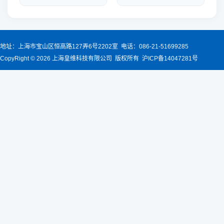
地址：上海市宝山区恒高路127弄6号2202室 电话：086-21-51699285
CopyRight © 2026 上海皇维科技有限公司 版权所有 沪ICP备14047281号