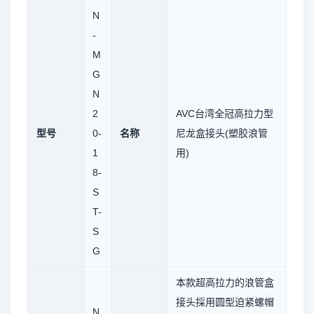
N
-
M
G
N
2
AVC台湾全冠高拉力型
型号
0-
名称
尼龙盒接头(塑胶浪管
1
用)
8-
S
T-
S
G
本款超高拉力的浪管盒
接头採用圆型迫紧螺帽
N