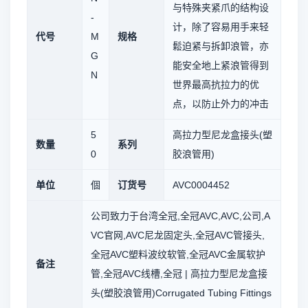
与特殊夹紧爪的结构设
-
计，除了容易用手来轻
代号
M
规格
鬆迫紧与拆卸浪管，亦
G
能安全地上紧浪管得到
N
世界最高抗拉力的优
点，以防止外力的冲击
5
高拉力型尼龙盒接头(塑
数量
系列
0
胶浪管用)
单位
個
订货号
AVC0004452
公司致力于台湾全冠,全冠AVC,AVC,公司,A
VC官网,AVC尼龙固定头,全冠AVC管接头,
全冠AVC塑料波纹软管,全冠AVC金属软护
备注
管,全冠AVC线槽,全冠 | 高拉力型尼龙盒接
头(塑胶浪管用)Corrugated Tubing Fittings