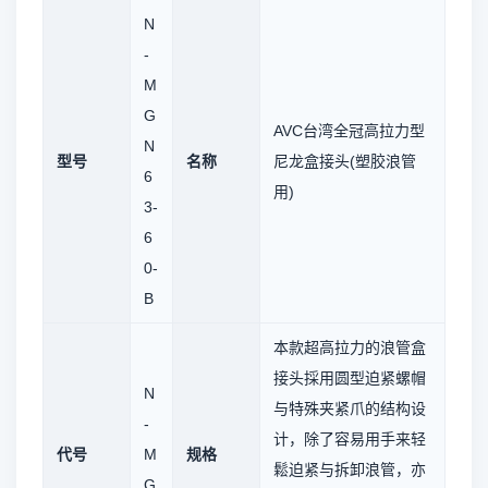
N
-
M
G
AVC台湾全冠高拉力型
N
型号
名称
尼龙盒接头(塑胶浪管
6
用)
3-
6
0-
B
本款超高拉力的浪管盒
接头採用圆型迫紧螺帽
N
与特殊夹紧爪的结构设
-
计，除了容易用手来轻
代号
M
规格
鬆迫紧与拆卸浪管，亦
G