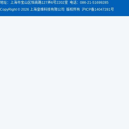
地址：上海市宝山区恒高路127弄6号2202室 电话：086-21-51699285
CopyRight © 2026 上海皇维科技有限公司 版权所有 沪ICP备14047281号