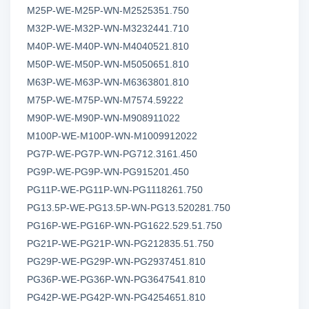
M25P-WE-M25P-WN-M2525351.750
M32P-WE-M32P-WN-M3232441.710
M40P-WE-M40P-WN-M4040521.810
M50P-WE-M50P-WN-M5050651.810
M63P-WE-M63P-WN-M6363801.810
M75P-WE-M75P-WN-M7574.59222
M90P-WE-M90P-WN-M908911022
M100P-WE-M100P-WN-M1009912022
PG7P-WE-PG7P-WN-PG712.3161.450
PG9P-WE-PG9P-WN-PG915201.450
PG11P-WE-PG11P-WN-PG1118261.750
PG13.5P-WE-PG13.5P-WN-PG13.520281.750
PG16P-WE-PG16P-WN-PG1622.529.51.750
PG21P-WE-PG21P-WN-PG212835.51.750
PG29P-WE-PG29P-WN-PG2937451.810
PG36P-WE-PG36P-WN-PG3647541.810
PG42P-WE-PG42P-WN-PG4254651.810