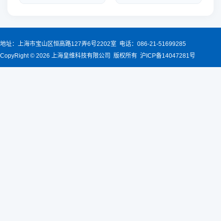
地址：上海市宝山区恒高路127弄6号2202室 电话：086-21-51699285
CopyRight © 2026 上海皇维科技有限公司 版权所有 沪ICP备14047281号