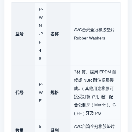
P-
W
N
AVC台湾全冠橡胶垫片
型号
-P
名称
Rubber Washers
F
4
8
?材 質：採用 EPDM 耐
候或 NBR 耐油橡膠製
P-
成。( 其他用途橡膠可
代号
W
规格
接受訂製 )?用 途：配
E
合公制牙 ( Metric )、G
( PF ) 牙及 PG
5
AVC台湾全冠橡胶垫片
数量
系列