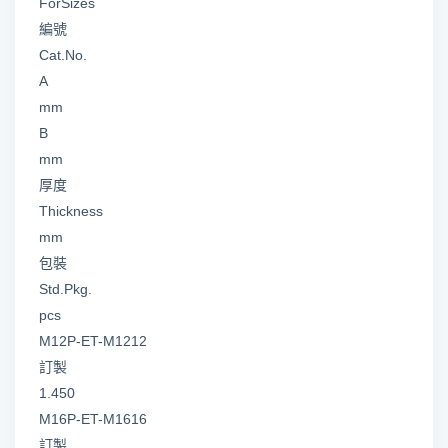
ForSizes
編號
Cat.No.
A
mm
B
mm
厚度
Thickness
mm
包裝
Std.Pkg.
pcs
M12P-ET-M1212
訂製
1.450
M16P-ET-M1616
訂製