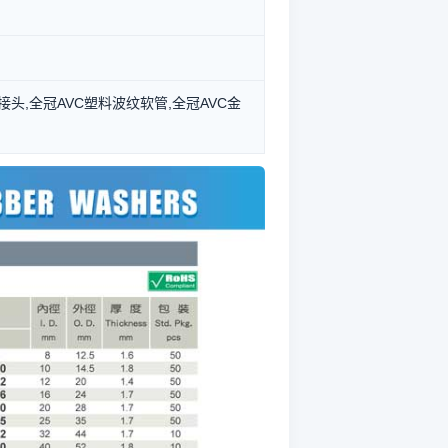
管接头,全冠AVC塑料波纹软管,全冠AVC金