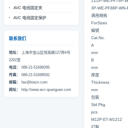
21/2P-WE-PF75P-W
AVC 电线固定夹
3P-WE-PF88P-WN-
適用規格
AVC 电线固定保护
ForSizes
編號
Cat.No.
联系我们
A
地址：
上海市宝山区恒高路127弄6号
mm
2202室
B
电话：
086-21-51699285
mm
传真：
086-21-51698592
厚度
邮箱：
fax@leazn.com
Thickness
网址：
http://www.avc-quanguan.com
mm
包裝
Std.Pkg.
pcs
M12P-ET-M1212
訂製