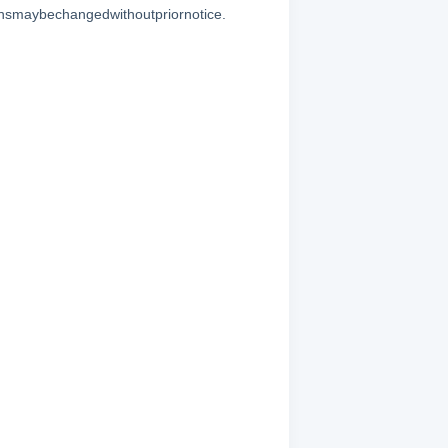
hangedwithoutpriornotice.