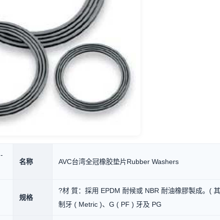
-
名称
AVC台湾全冠橡胶垫片Rubber Washers
?材 質：採用 EPDM 耐候或 NBR 耐油橡膠製成。(
规格
制牙 ( Metric )、G ( PF ) 牙及 PG