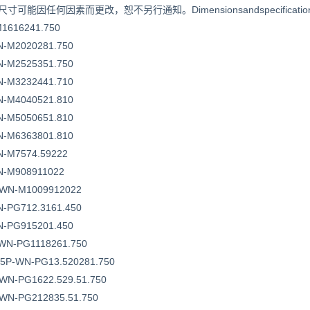
因任何因素而更改，恕不另行通知。Dimensionsandspecificationsmaybec
1616241.750
-M2020281.750
-M2525351.750
-M3232441.710
-M4040521.810
-M5050651.810
-M6363801.810
-M7574.59222
-M908911022
WN-M1009912022
-PG712.3161.450
-PG915201.450
WN-PG1118261.750
5P-WN-PG13.520281.750
WN-PG1622.529.51.750
WN-PG212835.51.750