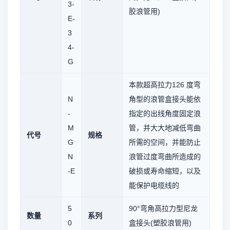
3-
胶浪管用)
E-
3
4-
G
本款超高拉力126 度弯
N
角型的浪管盒接头能依
-
指定的出线角度固定浪
M
管，并大大地减低弯曲
代号
规格
G
所需的空间，并能防止
N
浪管过度弯曲所造成的
-E
破损或寿命缩短，以及
能保护电缆线的
5
90°弯角高拉力型尼龙
数量
系列
0
盒接头(塑胶浪管用)