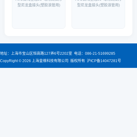
型尼龙盒接头(塑胶浪管用)
型尼龙盒接头(塑胶浪管用)
地址：上海市宝山区恒高路127弄6号2202室 电话：086-21-51699285
CopyRight © 2026 上海皇维科技有限公司 版权所有 沪ICP备14047281号