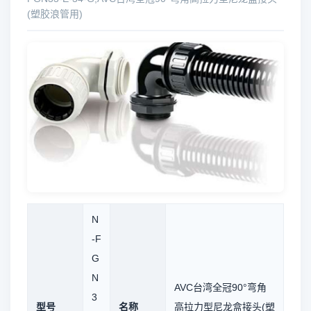
(塑胶浪管用)
N
-F
G
N
AVC台湾全冠90°弯角
3
型号
名称
高拉力型尼龙盒接头(塑