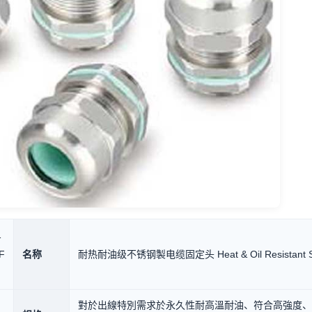
1
F
名称
耐热耐油级不锈钢製电缆固定头 Heat & Oil Resistant Stain
對於出線特別需求於永久性耐高溫耐油、符合高強度、