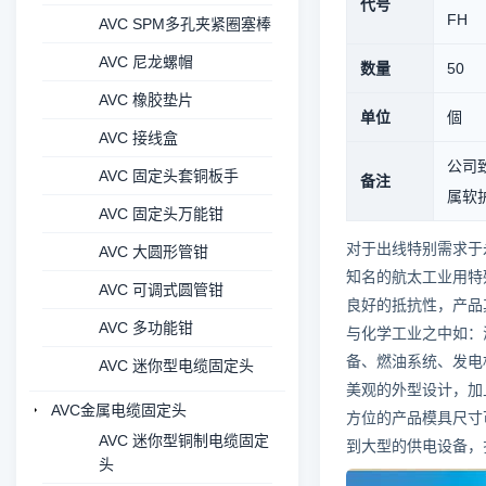
代号
FH
AVC SPM多孔夹紧圈塞棒
AVC 尼龙螺帽
数量
50
AVC 橡胶垫片
单位
個
AVC 接线盒
公司致
AVC 固定头套铜板手
备注
属软护管
AVC 固定头万能钳
对于出线特别需求于
AVC 大圆形管钳
知名的航太工业用特殊橡
AVC 可调式圆管钳
良好的抵抗性，产品
AVC 多功能钳
与化学工业之中如：
备、燃油系统、发电
AVC 迷你型电缆固定头
美观的外型设计，加
AVC金属电缆固定头
方位的产品模具尺寸可
AVC 迷你型铜制电缆固定
到大型的供电设备，扎
头