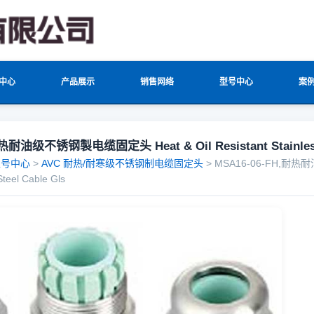
中心
产品展示
销售网络
型号中心
案
热耐油级不锈钢製电缆固定头 Heat & Oil Resistant Stainless S
型号中心
>
AVC 耐热/耐寒级不锈钢制电缆固定头
> MSA16-06-FH,耐热
Steel Cable Gls