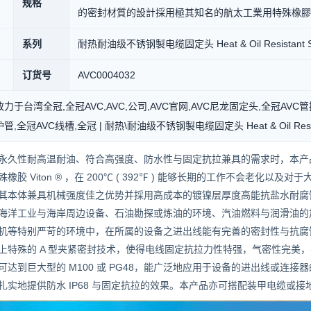
规格
的密封材質的設計採用極其知名的航太工業用特殊橡膠 Vito
系列
耐热耐油级不锈钢製电缆固定头 Heat & Oil Resistant Stain
订货号
AVC0004032
力于台湾全冠,全冠AVC,AVC,公司,AVC官网,AVC尼龙固定头,全冠AVC
,全冠AVC线槽,全冠 | 耐热\耐油级不锈钢製电缆固定头 Heat & Oil Resistant S
永久性耐高温耐油、符合高强度、防水性与固定抗拉兼具的需求时，本产
胶 Viton ® ，在 200℃ ( 392℉ ) 能够长期的工作不会老化以
其本体兼具机械强度佳之优势并採用高成本的镀镍层厚度高能抗盐水耐腐
海洋工业与海岸周边设备、石油勘探或炼油的环境、汽油燃料与润滑油的
机等特别严苛的环境中，在所属的设备之进出线能有完善的密封性与抗腐
上特殊的 A 型夹紧密封技术，使得电线固定抗拉力性特强，气密性完美，并
达到巨大型的 M100 或 PG48，能广泛地应用于设备的进出线或连接
实地提供防水 IP68 与固定抗拉的效果。本产品亦可搭配装甲电缆或接地