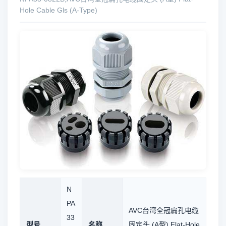
Hole Cable Gls (A-Type)
N
PA
AVC台湾全冠扁孔电缆
33
型号
名称
固定头 (A型) Flat-Hole