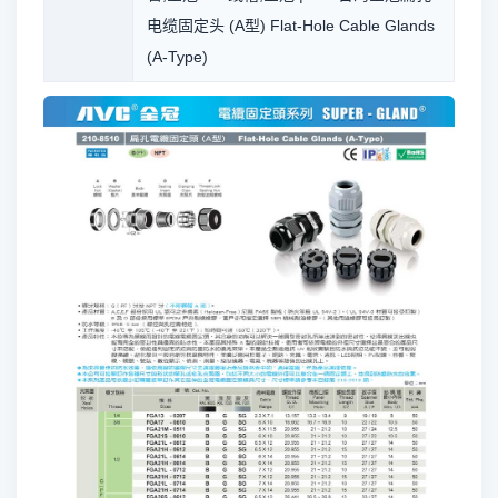
电缆固定头 (A型) Flat-Hole Cable Glands
(A-Type)