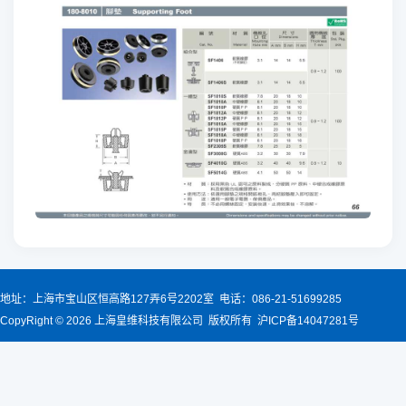
地址：上海市宝山区恒高路127弄6号2202室 电话：086-21-51699285
CopyRight © 2026 上海皇维科技有限公司 版权所有 沪ICP备14047281号