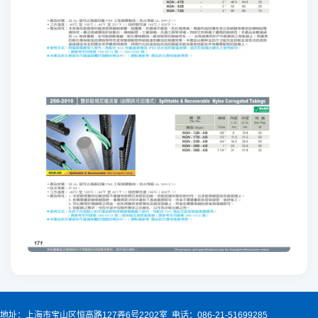
地址：上海市宝山区恒高路127弄6号2202室 电话：086-21-51699285