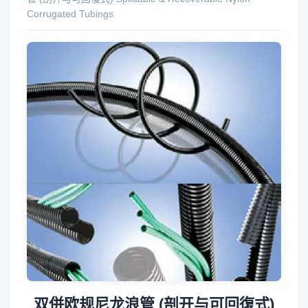
Corrugated Tubings
双併欧规尼龙浪管 (剖开与可回復式)