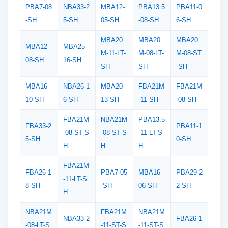
PBA7-08
NBA33-2
MBA12-
PBA13.5
PBA11-0
-SH
5-SH
05-SH
-08-SH
6-SH
MBA20
MBA20
MBA20
MBA12-
MBA25-
M-11-LT-
M-08-LT-
M-08-ST
08-SH
16-SH
SH
SH
-SH
MBA16-
NBA26-1
MBA20-
FBA21M
FBA21M
10-SH
6-SH
13-SH
-11-SH
-08-SH
FBA21M
NBA21M
PBA13.5
FBA33-2
PBA11-1
-08-ST-S
-08-ST-S
-11-LT-S
5-SH
0-SH
H
H
H
FBA21M
FBA26-1
PBA7-05
MBA16-
PBA29-2
-11-LT-S
8-SH
-SH
06-SH
2-SH
H
NBA21M
FBA21M
NBA21M
NBA33-2
FBA26-1
-08-LT-S
-11-ST-S
-11-ST-S