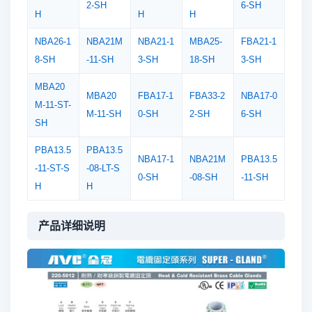
2-SH
6-SH
H
H
H
NBA26-1
NBA21M
NBA21-1
MBA25-
FBA21-1
8-SH
-11-SH
3-SH
18-SH
3-SH
MBA20
MBA20
FBA17-1
FBA33-2
NBA17-0
M-11-ST-
M-11-SH
0-SH
2-SH
6-SH
SH
PBA13.5
PBA13.5
NBA17-1
NBA21M
PBA13.5
-11-ST-S
-08-LT-S
0-SH
-08-SH
-11-SH
H
H
产品详细说明