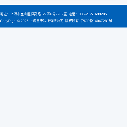
地址：上海市宝山区恒高路127弄6号2202室 电话：086-21-51699285
CopyRight © 2026 上海皇维科技有限公司 版权所有 沪ICP备14047281号