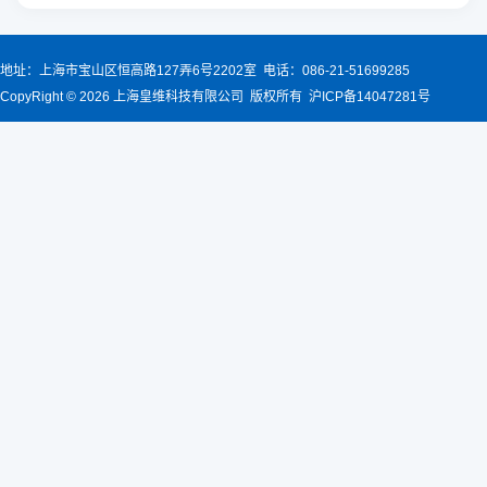
地址：上海市宝山区恒高路127弄6号2202室 电话：086-21-51699285
CopyRight © 2026 上海皇维科技有限公司 版权所有 沪ICP备14047281号