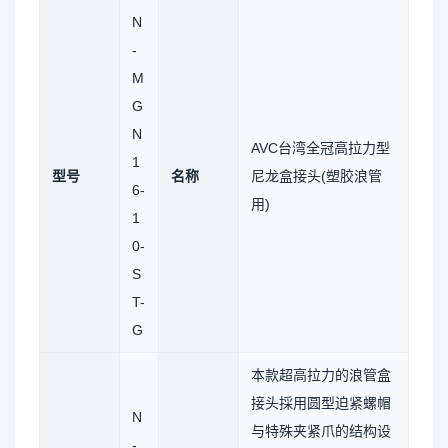
N
-
M
G
N
AVC台湾全冠高拉力型
1
型号
名称
尼龙盒接头(塑胶浪管
6-
用)
1
0-
S
T-
G
本款超高拉力的浪管盒
接头採用圆型迫紧螺帽
N
与特殊夹紧爪的结构设
-