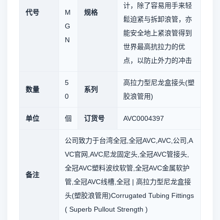
计，除了容易用手来轻
代号
M
规格
鬆迫紧与拆卸浪管，亦
G
能安全地上紧浪管得到
N
世界最高抗拉力的优
点，以防止外力的冲击
5
高拉力型尼龙盒接头(塑
数量
系列
0
胶浪管用)
单位
個
订货号
AVC0004397
公司致力于台湾全冠,全冠AVC,AVC,公司,A
VC官网,AVC尼龙固定头,全冠AVC管接头,
全冠AVC塑料波纹软管,全冠AVC金属软护
备注
管,全冠AVC线槽,全冠 | 高拉力型尼龙盒接
头(塑胶浪管用)Corrugated Tubing Fittings
( Superb Pullout Strength )