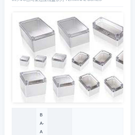
B
A-
A