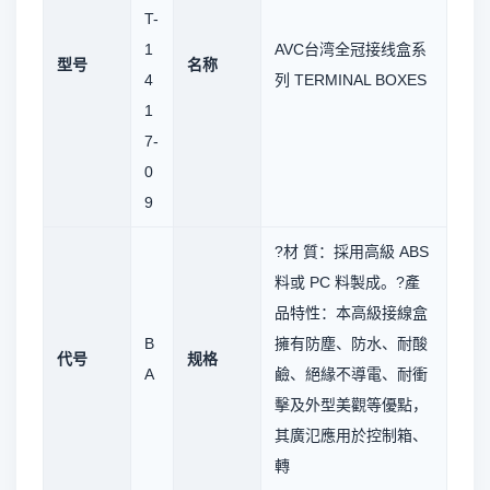
T-
1
AVC台湾全冠接线盒系
型号
名称
4
列 TERMINAL BOXES
1
7-
0
9
?材 質：採用高級 ABS
料或 PC 料製成。?產
品特性：本高級接線盒
B
擁有防塵、防水、耐酸
代号
规格
A
鹼、絕緣不導電、耐衝
擊及外型美觀等優點，
其廣氾應用於控制箱、
轉