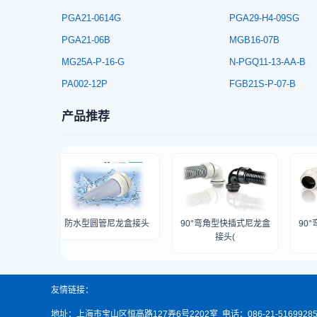
PGA21-0614G
PGA29-H4-09SG
PGA21-06B
MGB16-07B
MG25A-P-16-G
N-PGQ11-13-AA-B
PA002-12P
FGB21S-P-07-B
产品推荐
水尼龙盒
防水型圆管尼龙盒接头
90°弯角型快插式尼龙盒
90°
接头(
友情链接：
地址：上海市宝山区恒高路127弄6号2202室 电话：086-21-516992