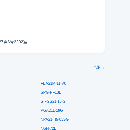
7弄6号2202室
全部 →
G
FBA21M-11-V0
SPG-PF13B
S-FGS21-15-G
PGA21L-19G
NPA21-H5-03SG
NGN-72B