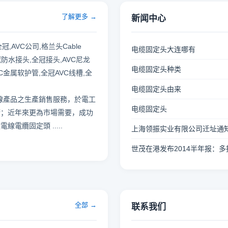
了解更多 →
新闻中心
,AVC公司,格兰头Cable
电缆固定头大连哪有
冠防水接头,全冠接头,AVC尼龙
电缆固定头种类
C金属软护管,全冠AVC线槽,全
电缆固定头由来
於配線產品之生產銷售服務，於電工
电缆固定头
術；近年來更為市場需要，成功
之電線電纜固定頭
.....
上海领振实业有限公司迁址通
世茂在港发布2014半年报：
全部 →
联系我们