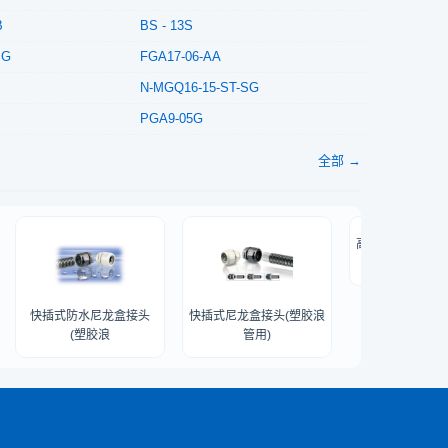
B
BS - 13S
SG
FGA17-06-AA
N-MGQ16-15-ST-SG
PGA9-05G
全部 →
高拉力型尼龙盒接
浪管用
快插式防水尼龙盒接头
快插式尼龙盒接头(塑胶浪
(塑胶浪
管用)