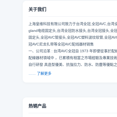
关于我们
上海皇维科技有限公司
致力于台湾全冠,全冠AVC,台湾全冠
gland电缆固定头,台湾全冠防水接头,台湾全冠接头,全
固定头,全冠AVC管接头,全冠AVC塑料波纹软管,全冠AV
冠AVC尼龙扎带等全冠AVC配线器材销售
一、公司沿革 : 台湾AVC全冠自 1973 年即便從事
配線器材領域中 ，已累積有相當之市場經驗及專業技
自行研發 具造型優美、抗強拉力、防水、防塵等優點
…… 了解更多
热销产品